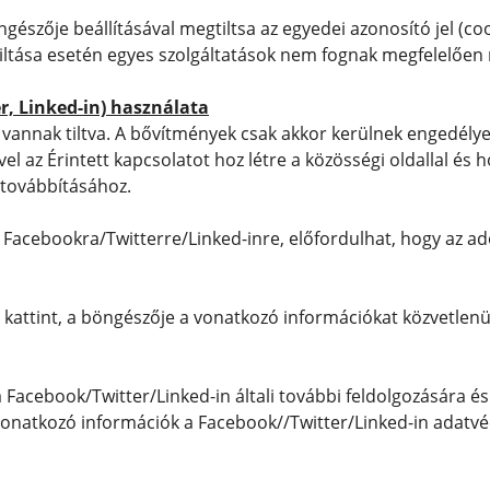
gészője beállításával megtiltsa az egyedei azonosító jel (co
etiltása esetén egyes szolgáltatások nem fognak megfelelőe
r, Linked-in) használata
vannak tiltva. A bővítmények csak akkor kerülnek engedélyezé
 az Érintett kapcsolatot hoz létre a közösségi oldallal és h
 továbbításához.
 Facebookra/Twitterre/Linked-inre, előfordulhat, hogy az ado
attint, a böngészője a vonatkozó információkat közvetlenül
a Facebook/Twitter/Linked-in általi további feldolgozására é
 vonatkozó információk a Facebook//Twitter/Linked-in adatvé