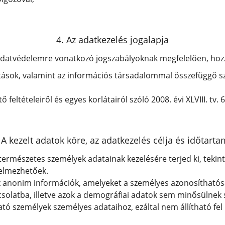
4. Az adatkezelés jogalapja
 adatvédelemre vonatkozó jogszabályoknak megfelelően, hozzá
atások, valamint az információs társadalommal összefüggő sz
eltételeiről és egyes korlátairól szóló 2008. évi XLVIII. tv. 6
 A kezelt adatok köre, az adatkezelés célja és időtart
természetes személyek adatainak kezelésére terjed ki, tekint
elmezhetőek.
anonim információk, amelyeket a személyes azonosíthatóság
olatba, illetve azok a demográfiai adatok sem minősülnek 
ó személyek személyes adataihoz, ezáltal nem állítható fel