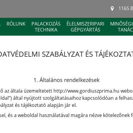
1165 B
L
RÓLUNK
PALACKOZÁS
ÉLELMISZERIPARI
MINŐSÉGI
TECHNIKA
GÉPGYÁRTÁS
TANÁC
DATVÉDELMI SZABÁLYZAT ÉS TÁJÉKOZTA
1. Általános rendelkezések
lő az általa üzemeltetett http://www.gordiuszprima.hu web
dal”) által nyújtott szolgáltatásaihoz kapcsolódóan a felh
lyzat és tájékoztató alapján jár el.
el, és a weboldal használatával magára nézve kötelezőnek fo