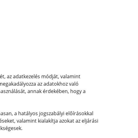
ét, az adatkezelés módját, valamint
 megakadályozza az adatokhoz való
lhasználását, annak érdekében, hogy a
san, a hatályos jogszabályi előírásokkal
ket, valamint kialakítja azokat az eljárási
ükségesek.