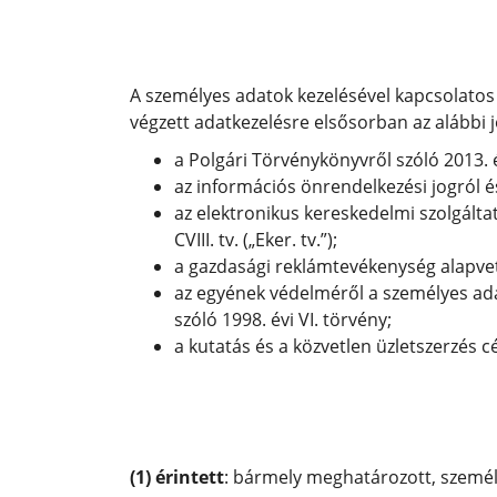
A személyes adatok kezelésével kapcsolatos 
végzett adatkezelésre elsősorban az alábbi 
a Polgári Törvénykönyvről szóló 2013. é
az információs önrendelkezési jogról és
az elektronikus kereskedelmi szolgálta
CVIII. tv. („Eker. tv.”);
a gazdasági reklámtevékenység alapvető fe
az egyének védelméről a személyes ada
szóló 1998. évi VI. törvény;
a kutatás és a közvetlen üzletszerzés cé
(1) érintett
: bármely meghatározott, személy