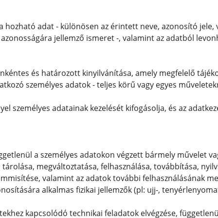
a hozható adat - különösen az érintett neve, azonosító jele, va
is azonosságára jellemző ismeret -, valamint az adatból levon
nkéntes és határozott kinyilvánítása, amely megfelelő tájéko
atkozó személyes adatok - teljes körű vagy egyes műveletekr
lyel személyes adatainak kezelését kifogásolja, és az adatkez
üggetlenül a személyes adatokon végzett bármely művelet va
e, tárolása, megváltoztatása, felhasználása, továbbítása, ny
emmisítése, valamint az adatok további felhasználásának me
nosítására alkalmas fizikai jellemzők (pl: ujj-, tenyérlenyoma
tekhez kapcsolódó technikai feladatok elvégzése, független