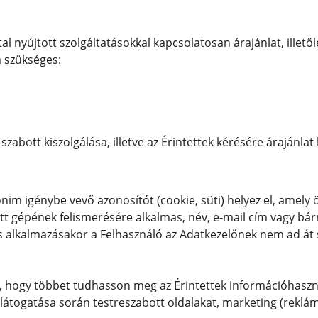
al nyújtott szolgáltatásokkal kapcsolatosan árajánlat, illet
 szükséges:
szabott kiszolgálása, illetve az Érintettek kérésére árajánlat
nonim igénybe vevő azonosítót (cookie, süti) helyez el, a
ntett gépének felismerésére alkalmas, név, e-mail cím vagy 
alkalmazásakor a Felhasználó az Adatkezelőnek nem ad át s
i, hogy többet tudhasson meg az Érintettek információhasznál
l látogatása során testreszabott oldalakat, marketing (rekl