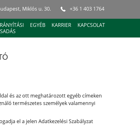
udapest, Miklós u. 30.
+36 1 403 1764
RÁNYÍTÁSI
EGYÉB
KARRIER
KAPCSOLAT
SADÁS
TÓ
oldal és az ott meghatározott egyéb címeken
asználó természetes személyek valamennyi
gadja el a jelen Adatkezelési Szabályzat