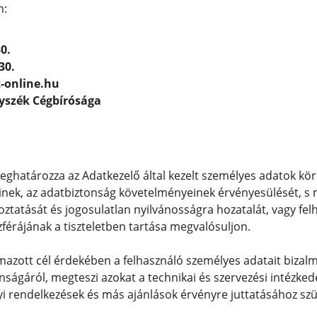
n:
0.
30.
-online.hu
yszék Cégbírósága
eghatározza az Adatkezelő által kezelt személyes adatok kör
inek, az adatbiztonság követelményeinek érvényesülését, s
oztatását és jogosulatlan nyilvánosságra hozatalát, vagy fe
érájának a tiszteletben tartása megvalósuljon.
zott cél érdekében a felhasználó személyes adatait bizalma
ágáról, megteszi azokat a technikai és szervezési intézkedése
yi rendelkezések és más ajánlások érvényre juttatásához sz