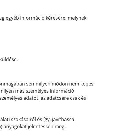
őleg egyéb információ kérésére, melynek
 küldése.
mely önmagában semmilyen módon nem képes
bármilyen más személyes információ
zemélyes adatot, az adatcsere csak és
ati szokásairól és így, javíthassa
ám) anyagokat jelentessen meg.