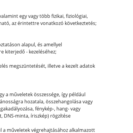
lamint egy vagy több fizikai, fiziológiai,
ható, az érintettre vonatkozó következtetés;
ztatáson alapul, és amellyel
e kiterjedő - kezeléséhez;
elés megszüntetését, illetve a kezelt adatok
gy a műveletek összessége, így például
ilvánosságra hozatala, összehangolása vagy
gakadályozása, fénykép-, hang- vagy
t, DNS-minta, íriszkép) rögzítése
ül a műveletek végrehajtásához alkalmazott