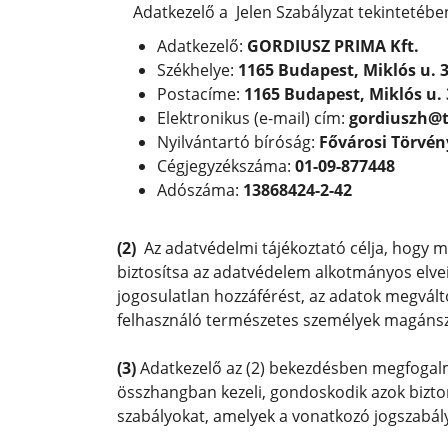
Adatkezelő a Jelen Szabályzat tekintetébe
Adatkezelő:
GORDIUSZ PRIMA Kft.
Székhelye:
1165 Budapest, Miklós u. 3
Postacíme:
1165 Budapest, Miklós u. 
Elektronikus (e-mail) cím:
gordiuszh@t
Nyilvántartó bíróság:
Fővárosi Törvén
Cégjegyzékszáma:
01-09-877448
Adószáma:
13868424-2-42
(2)
Az adatvédelmi tájékoztató célja, hogy m
biztosítsa az adatvédelem alkotmányos elve
jogosulatlan hozzáférést, az adatok megvált
felhasználó természetes személyek magánszf
(3)
Adatkezelő az (2) bekezdésben megfogalma
összhangban kezeli, gondoskodik azok biztons
szabályokat, amelyek a vonatkozó jogszabál