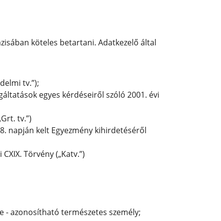
isában köteles betartani. Adatkezelő által
elmi tv.”);
áltatások egyes kérdéseiről szóló 2001. évi
Grt. tv.”)
8. napján kelt Egyezmény kihirdetéséről
 CXIX. Törvény („Katv.”)
ve - azonosítható természetes személy;