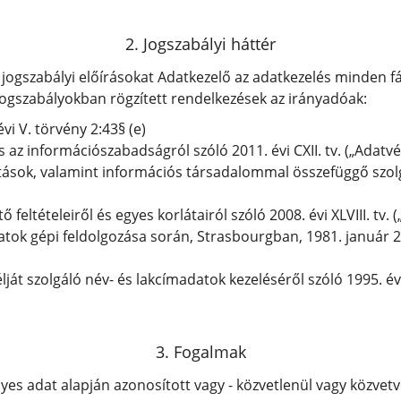
2. Jogszabályi háttér
jogszabályi előírásokat Adatkezelő az adatkezelés minden fáz
jogszabályokban rögzített rendelkezések az irányadóak:
vi V. törvény 2:43§ (e)
 az információszabadságról szóló 2011. évi CXII. tv. („Adatvéd
tások, valamint információs társadalommal összefüggő szolg
ltételeiről és egyes korlátairól szóló 2008. évi XLVIII. tv. („
tok gépi feldolgozása során, Strasbourgban, 1981. január 2
lját szolgáló név- és lakcímadatok kezeléséről szóló 1995. évi
3. Fogalmak
es adat alapján azonosított vagy - közvetlenül vagy közvet