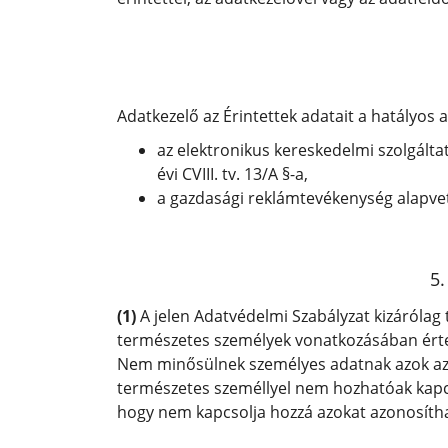
Adatkezelő az Érintettek adatait a hatályos
az elektronikus kereskedelmi szolgált
évi CVIII. tv. 13/A §-a,
a gazdasági reklámtevékenység alapvető f
5.
(1)
A jelen Adatvédelmi Szabályzat kizárólag 
természetes személyek vonatkozásában ért
Nem minősülnek személyes adatnak azok az 
természetes személlyel nem hozhatóak kapcs
hogy nem kapcsolja hozzá azokat azonosíthat