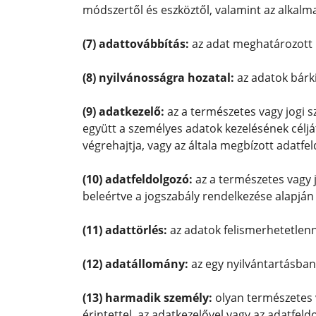
módszertől és eszköztől, valamint az alkalma
(7) adattovábbítás:
az adat meghatározott 
(8) nyilvánosságra hozatal:
az adatok bárk
(9) adatkezelő:
az a természetes vagy jogi s
együtt a személyes adatok kezelésének céljá
végrehajtja, vagy az általa megbízott adatfe
(10) adatfeldolgozó:
az a természetes vagy j
beleértve a jogszabály rendelkezése alapján 
(11) adattörlés:
az adatok felismerhetetlenn
(12) adatállomány:
az egy nyilvántartásban
(13) harmadik személy:
olyan természetes v
érintettel, az adatkezelővel vagy az adatfeld