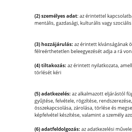
(2) személyes adat
: az érintettel kapcsolatb
mentális, gazdasági, kulturális vagy szociál
(3) hozzájárulás:
az érintett kívánságának ö
félreérthetetlen beleegyezését adja a rá von
(4) tiltakozás:
az érintett nyilatkozata, amel
törlését kéri
(5) adatkezelés:
az alkalmazott eljárástól f
gyűjtése, felvétele, rögzítése, rendszerezés
összekapcsolása, zárolása, törlése és megs
képfelvétel készítése, valamint a személy azo
(6) adatfeldolgozás:
az adatkezelési művele