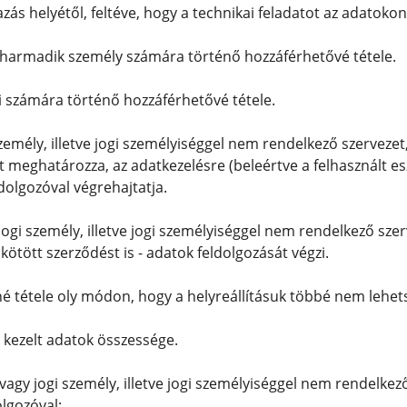
zás helyétől, feltéve, hogy a technikai feladatot az adatokon
harmadik személy számára történő hozzáférhetővé tétele.
i számára történő hozzáférhetővé tétele.
zemély, illetve jogi személyiséggel nem rendelkező szervezet
t meghatározza, az adatkezelésre (beleértve a felhasznált 
ldolgozóval végrehajtatja.
ogi személy, illetve jogi személyiséggel nem rendelkező szer
kötött szerződést is - adatok feldolgozását végzi.
é tétele oly módon, hogy a helyreállításuk többé nem lehet
 kezelt adatok összessége.
agy jogi személy, illetve jogi személyiséggel nem rendelkez
olgozóval;