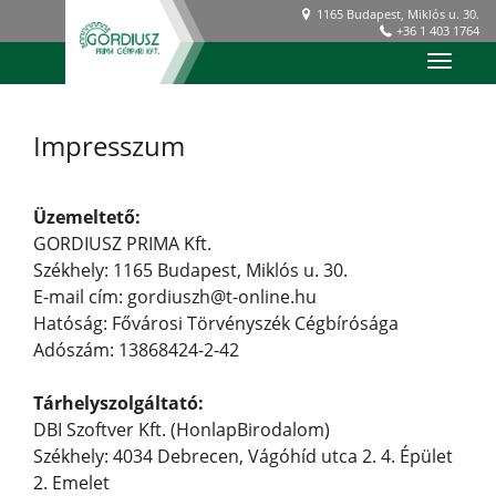
1165 Budapest, Miklós u. 30.
+36 1 403 1764
Toggle
navigat
Impresszum
Üzemeltető:
GORDIUSZ PRIMA Kft.
Székhely: 1165 Budapest, Miklós u. 30.
E-mail cím: gordiuszh@t-online.hu
Hatóság: Fővárosi Törvényszék Cégbírósága
Adószám: 13868424-2-42
Tárhelyszolgáltató:
DBI Szoftver Kft. (HonlapBirodalom)
Székhely: 4034 Debrecen, Vágóhíd utca 2. 4. Épület
2. Emelet